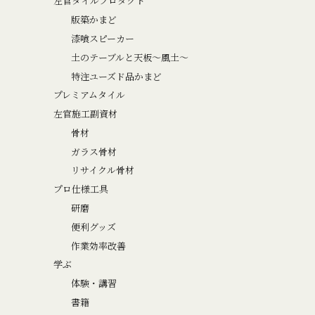
左官タイルプロダクト
版築かまど
漆喰スピーカー
土のテーブルと天板～風土～
特注ユーズド品かまど
プレミアムタイル
左官施工副資材
骨材
ガラス骨材
リサイクル骨材
プロ仕様工具
研磨
便利グッズ
作業効率改善
学ぶ
体験・講習
書籍