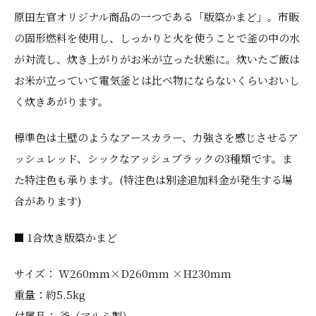
原田左官オリジナル商品の一つである「版築かまど」。市販
の固形燃料を使用し、しっかりと火を使うことで釜の中の水
が対流し、炊き上がりがお米が立った状態に。炊いたご飯は
お米が立っていて電気釜とは比べ物にならないくらいおいし
く炊きあがります。
標準色は土壁のようなアースカラー、力強さを感じさせるア
ッシュレッド、シックなアッシュブラックの3種類です。ま
た特注色も承ります。(特注色は別途追加料金が発生する場
合があります)
■ 1合炊き版築かまど
サイズ： W260mm×D260mm ×H230mm
重量：約5.5kg
付属品： 釜（アルミ製）