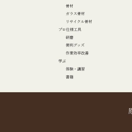
骨材
ガラス骨材
リサイクル骨材
プロ仕様工具
研磨
便利グッズ
作業効率改善
学ぶ
体験・講習
書籍