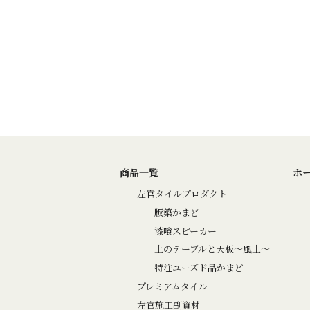
商品一覧
ホ
左官タイルプロダクト
版築かまど
漆喰スピーカー
土のテーブルと天板～風土～
特注ユーズド品かまど
プレミアムタイル
左官施工副資材